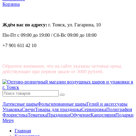
Корзина
Ждём вас по адресу:
г. Томск, ул. Гагарина, 10
Пн-Пт с
09:00 до 19:00 /
Сб-Вс 09:00 до 18:00
+7 901 611 42 10
Обратите внимание, что на сайте указаны оптовые цены,
действующие при первом заказе от 3000 рублей.
Латексные шары
Фольгированные шары
Гелий и аксессуары
Упаковка
Свечи
Товары для праздника
Сервировка
Полиграфия
Флористика
Тематика
Праздники
Обучение
Канцелярия
Подарки
Мерч
Главная