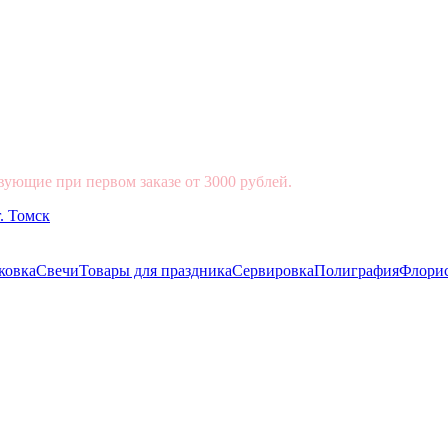
вующие при первом заказе от 3000 рублей.
ковка
Свечи
Товары для праздника
Сервировка
Полиграфия
Флори