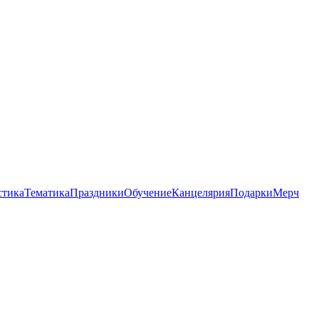
стика
Тематика
Праздники
Обучение
Канцелярия
Подарки
Мерч