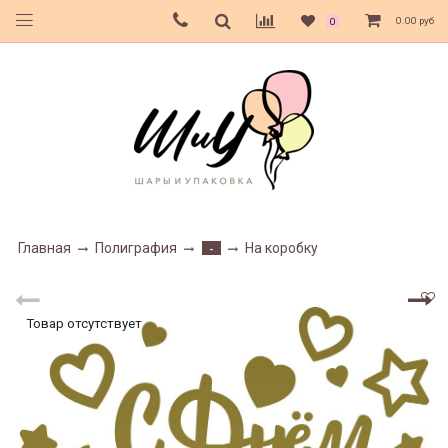
0.00 руб
0
Главная
Полиграфия
На коробку
-
Товар отсутствует