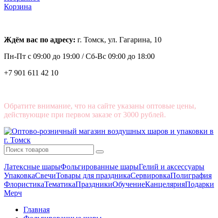
Корзина
Ждём вас по адресу:
г. Томск, ул. Гагарина, 10
Пн-Пт с
09:00 до 19:00 /
Сб-Вс 09:00 до 18:00
+7 901 611 42 10
Обратите внимание, что на сайте указаны оптовые цены,
действующие при первом заказе от 3000 рублей.
Латексные шары
Фольгированные шары
Гелий и аксессуары
Упаковка
Свечи
Товары для праздника
Сервировка
Полиграфия
Флористика
Тематика
Праздники
Обучение
Канцелярия
Подарки
Мерч
Главная