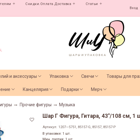
ателям
Скидки.Оплата.Доставка
Статьи
Вход
,
елий и аксессуары
Упаковка
Свечи
Товары для пра
чение
Канцелярия
Подарки
Мерч
игуры
Прочие фигуры
Музыка
Шар Г Фигура, Гитара, 43"/108 см, 1 
Артикул:
1207—5751, 85157-G, 85157, 85157-P
В упаковке: 1 шт.
Мин. партия: 1 шт