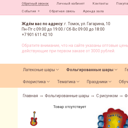
Личный кабинет
Контакты
Покуп
Обратный звонок
События
Обратная связь
Аренда зала
Ждём вас по адресу:
г. Томск, ул. Гагарина, 10
Пн-Пт с
09:00 до 19:00 /
Сб-Вс 09:00 до 18:00
+7 901 611 42 10
Обратите внимание, что на сайте указаны оптовые цены
действующие при первом заказе от 3000 рублей.
Латексные шары
Фольгированные шары
Г
Флористика
Тематика
Праздники
Обу
Главная
Фольгированные шары
С рисунком
Ф
Товар отсутствует