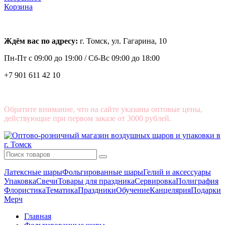
Корзина
Ждём вас по адресу:
г. Томск, ул. Гагарина, 10
Пн-Пт с
09:00 до 19:00 /
Сб-Вс 09:00 до 18:00
+7 901 611 42 10
Обратите внимание, что на сайте указаны оптовые цены,
действующие при первом заказе от 3000 рублей.
Латексные шары
Фольгированные шары
Гелий и аксессуары
Упаковка
Свечи
Товары для праздника
Сервировка
Полиграфия
Флористика
Тематика
Праздники
Обучение
Канцелярия
Подарки
Мерч
Главная