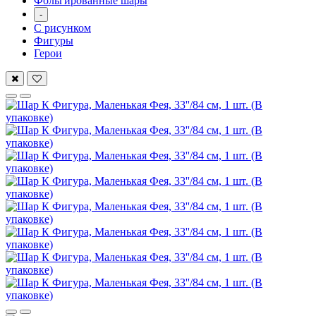
Фольгированные шары
-
С рисунком
Фигуры
Герои