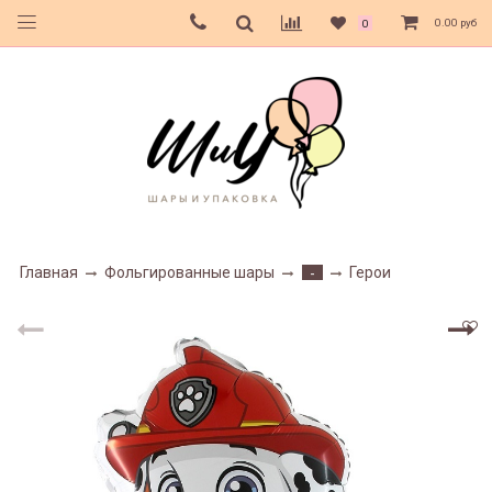
0.00 руб
0
Главная
Фольгированные шары
Герои
-