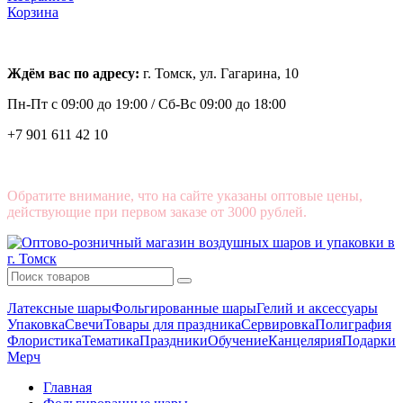
Корзина
Ждём вас по адресу:
г. Томск, ул. Гагарина, 10
Пн-Пт с
09:00 до 19:00 /
Сб-Вс 09:00 до 18:00
+7 901 611 42 10
Обратите внимание, что на сайте указаны оптовые цены,
действующие при первом заказе от 3000 рублей.
Латексные шары
Фольгированные шары
Гелий и аксессуары
Упаковка
Свечи
Товары для праздника
Сервировка
Полиграфия
Флористика
Тематика
Праздники
Обучение
Канцелярия
Подарки
Мерч
Главная