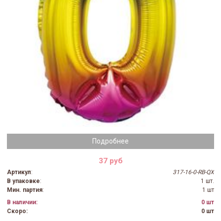
Подробнее
37 руб
Артикул
:
317-16-0-RB-QX
В упаковке
:
1 шт.
Мин. партия
:
1 шт
В наличии:
0 шт
Скоро:
0 шт