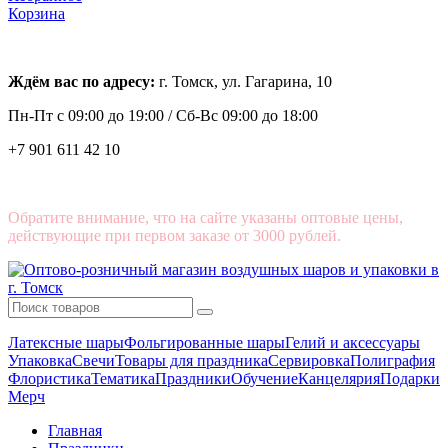
Корзина
Ждём вас по адресу:
г. Томск, ул. Гагарина, 10
Пн-Пт с
09:00 до 19:00 /
Сб-Вс 09:00 до 18:00
+7 901 611 42 10
Обратите внимание, что на сайте указаны оптовые цены,
действующие при первом заказе от 3000 рублей.
Латексные шары
Фольгированные шары
Гелий и аксессуары
Упаковка
Свечи
Товары для праздника
Сервировка
Полиграфия
Флористика
Тематика
Праздники
Обучение
Канцелярия
Подарки
Мерч
Главная