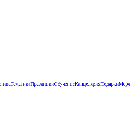
стика
Тематика
Праздники
Обучение
Канцелярия
Подарки
Мерч