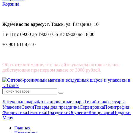
Корзина
Ждём вас по адресу:
г. Томск, ул. Гагарина, 10
Пн-Пт с
09:00 до 19:00 /
Сб-Вс 09:00 до 18:00
+7 901 611 42 10
Обратите внимание, что на сайте указаны оптовые цены,
действующие при первом заказе от 3000 рублей.
Латексные шары
Фольгированные шары
Гелий и аксессуары
Упаковка
Свечи
Товары для праздника
Сервировка
Полиграфия
Флористика
Тематика
Праздники
Обучение
Канцелярия
Подарки
Мерч
Главная