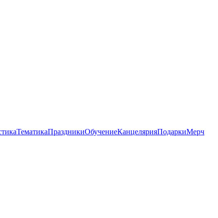
стика
Тематика
Праздники
Обучение
Канцелярия
Подарки
Мерч