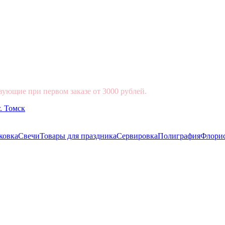
вующие при первом заказе от 3000 рублей.
ковка
Свечи
Товары для праздника
Сервировка
Полиграфия
Флори