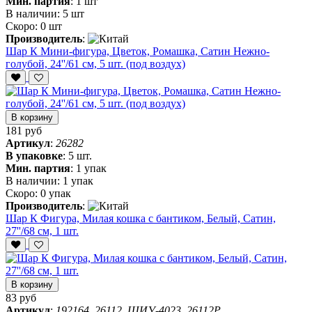
Мин. партия
:
1 шт
В наличии:
5 шт
Скоро:
0 шт
Производитель
:
Шар К Мини-фигура, Цветок, Ромашка, Сатин Нежно-
голубой, 24''/61 см, 5 шт. (под воздух)
В корзину
181 руб
Артикул
:
26282
В упаковке
:
5 шт.
Мин. партия
:
1 упак
В наличии:
1 упак
Скоро:
0 упак
Производитель
:
Шар К Фигура, Милая кошка с бантиком, Белый, Сатин,
27''/68 см, 1 шт.
В корзину
83 руб
Артикул
:
192164, 26112, ШИУ-4023, 26112P