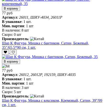
В корзину
77 руб
Артикул
:
26011, ШИУ-4034, 26011P
В упаковке
:
1 шт.
Мин. партия
:
1 шт
В наличии:
8 шт
Скоро:
0 шт
Производитель
:
Шар К Фигура, Мишка с бантиком, Сатин, Бежевый,
35"/65,5*90 см, 1 шт.
В корзину
77 руб
Артикул
:
26012, 26012P, 192159, ШИУ-4035
В упаковке
:
1 шт.
Мин. партия
:
1 шт
В наличии:
3 шт
Скоро:
5 шт
Производитель
:
Шар К Фигура, Мишка с кексиком, Кремовый, Сатин, 39''/99
см, 1 шт.