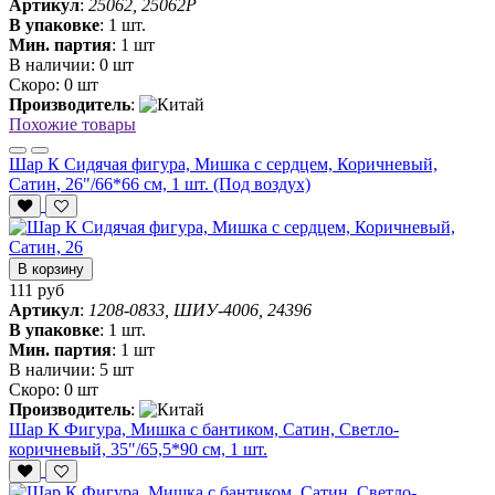
Артикул
:
25062, 25062P
В упаковке
:
1 шт.
Мин. партия
:
1 шт
В наличии:
0 шт
Скоро:
0 шт
Производитель
:
Похожие товары
Шар К Сидячая фигура, Мишка с сердцем, Коричневый,
Сатин, 26"/66*66 см, 1 шт. (Под воздух)
В корзину
111 руб
Артикул
:
1208-0833, ШИУ-4006, 24396
В упаковке
:
1 шт.
Мин. партия
:
1 шт
В наличии:
5 шт
Скоро:
0 шт
Производитель
:
Шар К Фигура, Мишка с бантиком, Сатин, Светло-
коричневый, 35"/65,5*90 см, 1 шт.