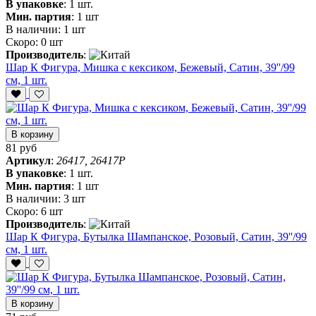
В упаковке
:
1 шт.
Мин. партия
:
1 шт
В наличии:
1 шт
Скоро:
0 шт
Производитель
:
Шар К Фигура, Мишка с кексиком, Бежевый, Сатин, 39''/99
см, 1 шт.
В корзину
81 руб
Артикул
:
26417, 26417P
В упаковке
:
1 шт.
Мин. партия
:
1 шт
В наличии:
3 шт
Скоро:
6 шт
Производитель
:
Шар К Фигура, Бутылка Шампанское, Розовый, Сатин, 39''/99
см, 1 шт.
В корзину