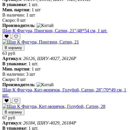
В упаковке
:
1 шт.
Мин. партия
:
1 шт
В наличии:
1 шт
Скоро:
0 шт
Производитель
:
Шар К Фигура, Пингвин, Сатин, 21"/48*54 см, 1 шт.
В корзину
63 руб
Артикул
:
26126, ШИУ-4027, 26126P
В упаковке
:
1 шт.
Мин. партия
:
1 шт
В наличии:
3 шт
Скоро:
0 шт
Производитель
:
Шар К Фигура, Кит-морячок, Голубой, Сатин, 28"/70*49 см, 1
шт.
В корзину
67 руб
Артикул
:
26184, ШИУ-4029, 26184P
В упаковке
:
1 шт.