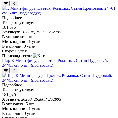
Подробнее
Товар отсутствует
181 руб
Артикул
:
26279P, 26279, 26279S
В упаковке
:
1 шт.
Мин. партия
:
1 упак
В наличии:
0 упак
Скоро:
0 упак
Производитель
:
Шар К Мини-фигура, Цветок, Ромашка, Сатин Пудровый,
24''/61 см, 5 шт. (под воздух)
Подробнее
Товар отсутствует
181 руб
Артикул
:
26280, 26280P, 26280S
В упаковке
:
5 шт.
Мин. партия
:
1 упак
В наличии:
0 упак