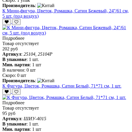
Скоро:
1 упак
Производитель
:
К Мини-фигура, Цветок, Ромашка, Сатин Бежевый, 24''/61 см,
5 шт. (под воздух)
Подробнее
Товар отсутствует
202 руб
Артикул
:
25104, 25104P
В упаковке
:
1 шт.
Мин. партия
:
1 шт
В наличии:
0 шт
Скоро:
0 шт
Производитель
:
К Фигура, Цветок, Ромашка, Сатин Белый, 71*71 см, 1 шт.
Подробнее
Товар отсутствует
95 руб
Артикул
:
ШИУ-4015
В упаковке
:
1 шт.
Мин. партия
:
1 шт