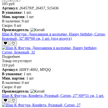
105 руб
Артикул
:
26457NP, 26457, 515436
В упаковке
:
1 шт.
Мин. партия
:
1 шт
В наличии:
9 шт
Скоро:
0 шт
Производитель
:
Шар К Фигура, Динозаврик в колпачке, Happy birthday, Сатин,
Бежевый, 32"/80*60 см, 1 шт. (под воздух)
Подробнее
Товар отсутствует
119 руб
Артикул
:
ШИУ-4002, MYQQ
В упаковке
:
1 шт.
Мин. партия
:
1 шт
В наличии:
0 шт
Скоро:
0 шт
Производитель
:
Шар К Фигура, Конфета, Розовый, Сатин, 27"/69*51 см, 1 шт.