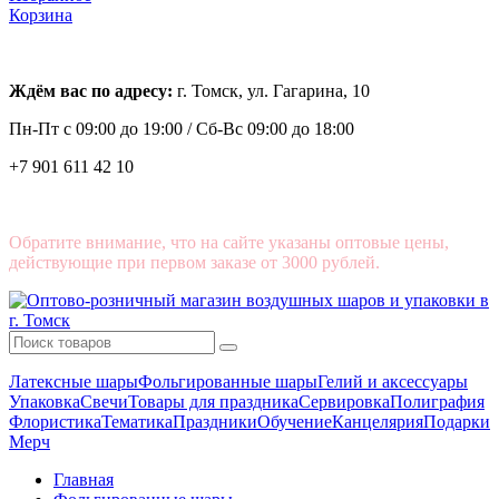
Корзина
Ждём вас по адресу:
г. Томск, ул. Гагарина, 10
Пн-Пт с
09:00 до 19:00 /
Сб-Вс 09:00 до 18:00
+7 901 611 42 10
Обратите внимание, что на сайте указаны оптовые цены,
действующие при первом заказе от 3000 рублей.
Латексные шары
Фольгированные шары
Гелий и аксессуары
Упаковка
Свечи
Товары для праздника
Сервировка
Полиграфия
Флористика
Тематика
Праздники
Обучение
Канцелярия
Подарки
Мерч
Главная