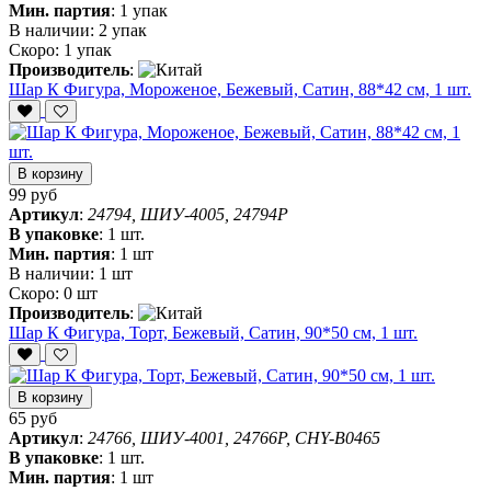
Мин. партия
:
1 упак
В наличии:
2 упак
Скоро:
1 упак
Производитель
:
Шар К Фигура, Мороженое, Бежевый, Сатин, 88*42 см, 1 шт.
В корзину
99 руб
Артикул
:
24794, ШИУ-4005, 24794P
В упаковке
:
1 шт.
Мин. партия
:
1 шт
В наличии:
1 шт
Скоро:
0 шт
Производитель
:
Шар К Фигура, Торт, Бежевый, Сатин, 90*50 см, 1 шт.
В корзину
65 руб
Артикул
:
24766, ШИУ-4001, 24766P, CHY-B0465
В упаковке
:
1 шт.
Мин. партия
:
1 шт