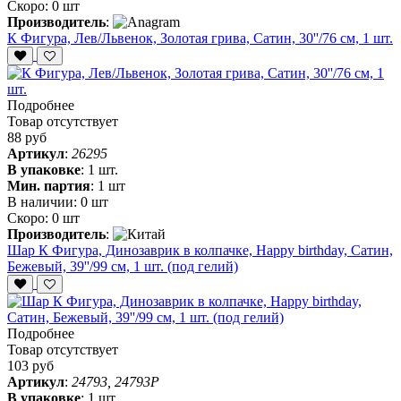
Скоро:
0 шт
Производитель
:
К Фигура, Лев/Львенок, Золотая грива, Сатин, 30''/76 см, 1 шт.
Подробнее
Товар отсутствует
88 руб
Артикул
:
26295
В упаковке
:
1 шт.
Мин. партия
:
1 шт
В наличии:
0 шт
Скоро:
0 шт
Производитель
:
Шар К Фигура, Динозаврик в колпачке, Happy birthday, Сатин,
Бежевый, 39''/99 см, 1 шт. (под гелий)
Подробнее
Товар отсутствует
103 руб
Артикул
:
24793, 24793P
В упаковке
:
1 шт.