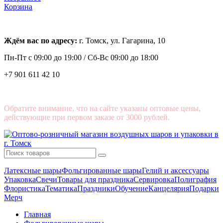
Корзина
Ждём вас по адресу:
г. Томск, ул. Гагарина, 10
Пн-Пт с
09:00 до 19:00 /
Сб-Вс 09:00 до 18:00
+7 901 611 42 10
Обратите внимание, что на сайте указаны оптовые цены,
действующие при первом заказе от 3000 рублей.
Латексные шары
Фольгированные шары
Гелий и аксессуары
Упаковка
Свечи
Товары для праздника
Сервировка
Полиграфия
Флористика
Тематика
Праздники
Обучение
Канцелярия
Подарки
Мерч
Главная