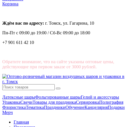
Корзина
Ждём вас по адресу:
г. Томск, ул. Гагарина, 10
Пн-Пт с
09:00 до 19:00 /
Сб-Вс 09:00 до 18:00
+7 901 611 42 10
Обратите внимание, что на сайте указаны оптовые цены,
действующие при первом заказе от 3000 рублей.
Латексные шары
Фольгированные шары
Гелий и аксессуары
Упаковка
Свечи
Товары для праздника
Сервировка
Полиграфия
Флористика
Тематика
Праздники
Обучение
Канцелярия
Подарки
Мерч
Главная