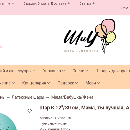
ателям
Скидки.Оплата.Доставка
Статьи
Вход
,
лий и аксессуары
Упаковка
Свечи
Товары для праз
чение
Канцелярия
Подарки
Мерч
нь
Латексные шары
Мама/Бабушка/Жена
Шар К 12"/30 см, Мама, ты лучшая, 
Артикул:
412582—50
В упаковке: 25 шт.
Мин. партия: 1 упак