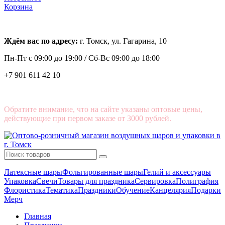
Корзина
Ждём вас по адресу:
г. Томск, ул. Гагарина, 10
Пн-Пт с
09:00 до 19:00 /
Сб-Вс 09:00 до 18:00
+7 901 611 42 10
Обратите внимание, что на сайте указаны оптовые цены,
действующие при первом заказе от 3000 рублей.
Латексные шары
Фольгированные шары
Гелий и аксессуары
Упаковка
Свечи
Товары для праздника
Сервировка
Полиграфия
Флористика
Тематика
Праздники
Обучение
Канцелярия
Подарки
Мерч
Главная