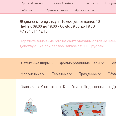
Личный кабинет
Контакты
Покуп
Обратный звонок
События
Обратная связь
Аренда зала
Ждём вас по адресу:
г. Томск, ул. Гагарина, 10
Пн-Пт с
09:00 до 19:00 /
Сб-Вс 09:00 до 18:00
+7 901 611 42 10
Обратите внимание, что на сайте указаны оптовые цены
действующие при первом заказе от 3000 рублей.
Латексные шары
Фольгированные шары
Ге
Флористика
Тематика
Праздники
Обу
Главная
Упаковка
Коробки
Подарочные
Д