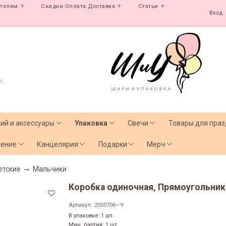
ателям
Скидки.Оплата.Доставка
Статьи
Вход
,
лий и аксессуары
Упаковка
Свечи
Товары для праз
чение
Канцелярия
Подарки
Мерч
етские
Мальчики
Коробка одиночная, Прямоугольник,
Артикул:
2050706—9
В упаковке: 1 шт.
Мин. партия: 1 шт