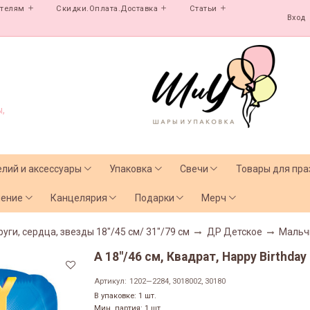
ателям
Скидки.Оплата.Доставка
Статьи
Вход
,
елий и аксессуары
Упаковка
Свечи
Товары для пра
чение
Канцелярия
Подарки
Мерч
руги, сердца, звезды 18"/45 см/ 31"/79 см
ДР Детское
Мальч
А 18"/46 см, Квадрат, Happy Birthda
Артикул:
1202—2284, 3018002, 30180
В упаковке: 1 шт.
Мин. партия: 1 шт