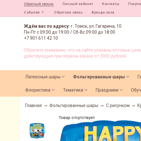
Личный кабинет
Контакты
Покуп
Обратный звонок
События
Обратная связь
Аренда зала
Ждём вас по адресу:
г. Томск, ул. Гагарина, 10
Пн-Пт с
09:00 до 19:00 /
Сб-Вс 09:00 до 18:00
+7 901 611 42 10
Обратите внимание, что на сайте указаны оптовые цены
действующие при первом заказе от 3000 рублей.
Латексные шары
Фольгированные шары
Г
Флористика
Тематика
Праздники
Обу
Главная
Фольгированные шары
С рисунком
К
Товар отсутствует