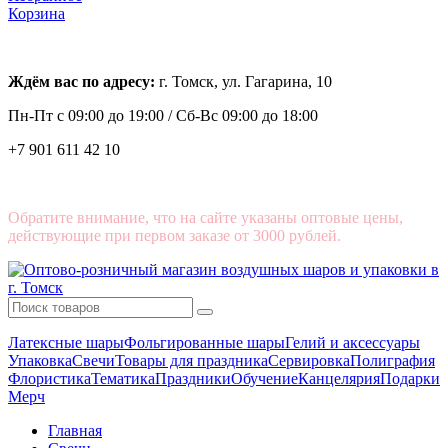
Корзина
Ждём вас по адресу:
г. Томск, ул. Гагарина, 10
Пн-Пт с
09:00 до 19:00 /
Сб-Вс 09:00 до 18:00
+7 901 611 42 10
Обратите внимание, что на сайте указаны оптовые цены,
действующие при первом заказе от 3000 рублей.
Латексные шары
Фольгированные шары
Гелий и аксессуары
Упаковка
Свечи
Товары для праздника
Сервировка
Полиграфия
Флористика
Тематика
Праздники
Обучение
Канцелярия
Подарки
Мерч
Главная