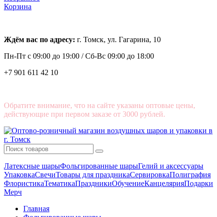
Корзина
Ждём вас по адресу:
г. Томск, ул. Гагарина, 10
Пн-Пт с
09:00 до 19:00 /
Сб-Вс 09:00 до 18:00
+7 901 611 42 10
Обратите внимание, что на сайте указаны оптовые цены,
действующие при первом заказе от 3000 рублей.
Латексные шары
Фольгированные шары
Гелий и аксессуары
Упаковка
Свечи
Товары для праздника
Сервировка
Полиграфия
Флористика
Тематика
Праздники
Обучение
Канцелярия
Подарки
Мерч
Главная