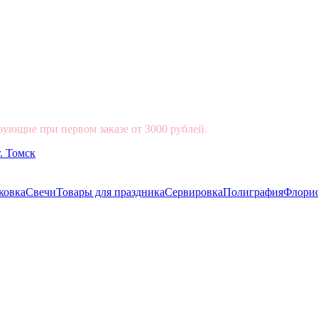
вующие при первом заказе от 3000 рублей.
ковка
Свечи
Товары для праздника
Сервировка
Полиграфия
Флори