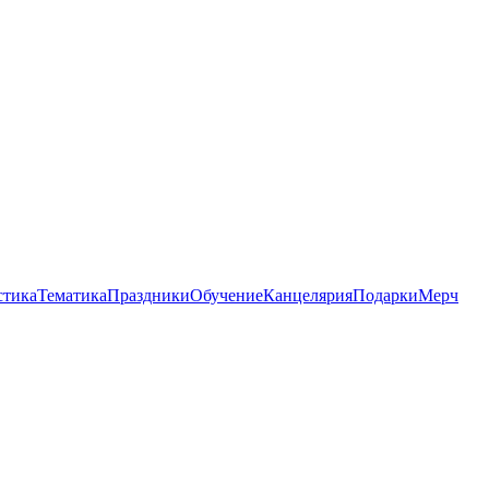
стика
Тематика
Праздники
Обучение
Канцелярия
Подарки
Мерч