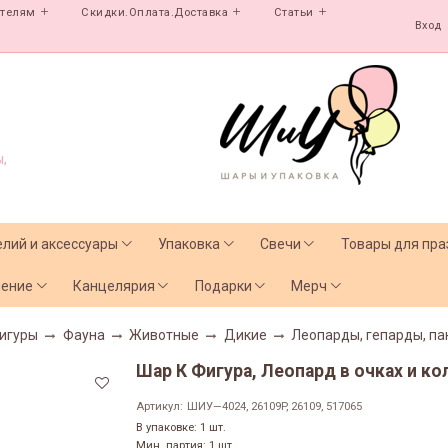
ателям
Скидки.Оплата.Доставка
Статьи
Вход
,
елий и аксессуары
Упаковка
Свечи
Товары для пра
чение
Канцелярия
Подарки
Мерч
игуры
Фауна
Животные
Дикие
Леопарды, гепарды, па
Шар К Фигура, Леопард в очках и колп
Артикул:
ШИУ—4024, 26109P, 26109, 517065
В упаковке: 1 шт.
Мин. партия: 1 шт