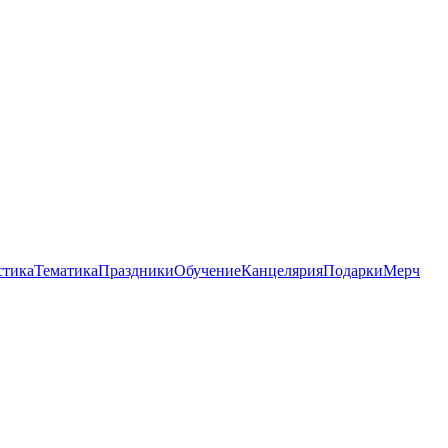
стика
Тематика
Праздники
Обучение
Канцелярия
Подарки
Мерч