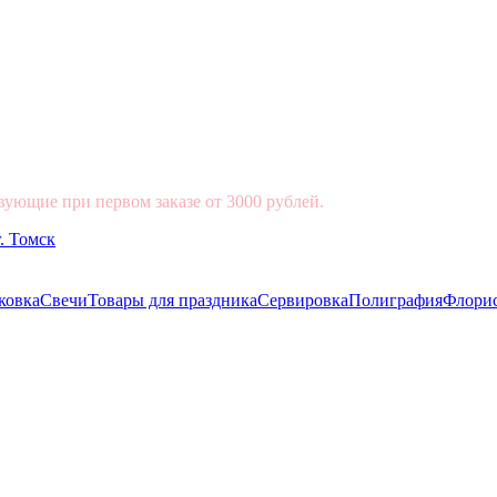
вующие при первом заказе от 3000 рублей.
ковка
Свечи
Товары для праздника
Сервировка
Полиграфия
Флори