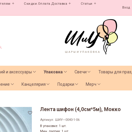
ателям
Скидки.Оплата.Доставка
Статьи
Вход
,
лий и аксессуары
Упаковка
Свечи
Товары для праз
чение
Канцелярия
Подарки
Мерч
Лента шифон (4,0см*5м), Мокко
Артикул:
ШИУ—0040-1-06
В упаковке: 1 шт.
Мин. партия: 1 шт