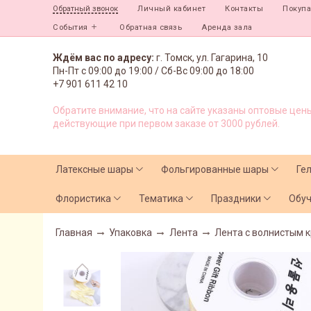
Личный кабинет
Контакты
Покуп
Обратный звонок
События
Обратная связь
Аренда зала
Ждём вас по адресу:
г. Томск, ул. Гагарина, 10
Пн-Пт с
09:00 до 19:00 /
Сб-Вс 09:00 до 18:00
+7 901 611 42 10
Обратите внимание, что на сайте указаны оптовые цены
действующие при первом заказе от 3000 рублей.
Латексные шары
Фольгированные шары
Ге
Флористика
Тематика
Праздники
Обу
Главная
Упаковка
Лента
Лента с волнистым 