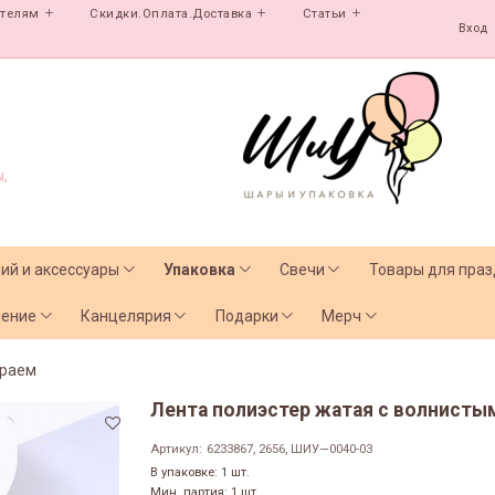
ателям
Скидки.Оплата.Доставка
Статьи
Вход
,
лий и аксессуары
Упаковка
Свечи
Товары для праз
чение
Канцелярия
Подарки
Мерч
краем
Лента полиэстер жатая с волнистым
Артикул:
6233867, 2656, ШИУ—0040-03
В упаковке: 1 шт.
Мин. партия: 1 шт