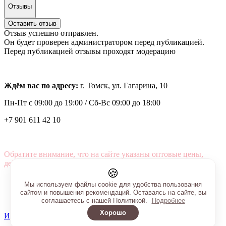
Отзывы
Оставить отзыв
Отзыв успешно отправлен.
Он будет проверен администратором перед публикацией.
Перед публикацией отзывы проходят модерацию
Ждём вас по адресу:
г. Томск, ул. Гагарина, 10
Пн-Пт с
09:00 до 19:00 /
Сб-Вс 09:00 до 18:00
+7 901 611 42 10
Обратите внимание, что на сайте указаны оптовые цены,
действующие при первом заказе от 3000 рублей.
🍪
Мы используем файлы cookie для удобства пользования
сайтом и повышения рекомендаций. Оставаясь на сайте, вы
соглашаетесь с нашей Политикой.
Подробнее
Хорошо
Интернет-магазин создан на InSales