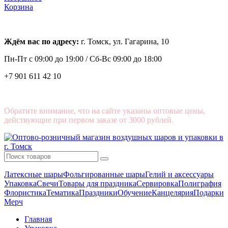
Корзина
Ждём вас по адресу:
г. Томск, ул. Гагарина, 10
Пн-Пт с
09:00 до 19:00 /
Сб-Вс 09:00 до 18:00
+7 901 611 42 10
Обратите внимание, что на сайте указаны оптовые цены,
действующие при первом заказе от 3000 рублей.
Латексные шары
Фольгированные шары
Гелий и аксессуары
Упаковка
Свечи
Товары для праздника
Сервировка
Полиграфия
Флористика
Тематика
Праздники
Обучение
Канцелярия
Подарки
Мерч
Главная