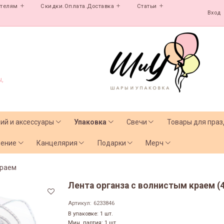
ателям
Скидки.Оплата.Доставка
Статьи
Вход
,
лий и аксессуары
Упаковка
Свечи
Товары для праз
чение
Канцелярия
Подарки
Мерч
краем
Лента органза с волнистым краем (4
Артикул:
6233846
В упаковке: 1 шт.
Мин. партия: 1 шт