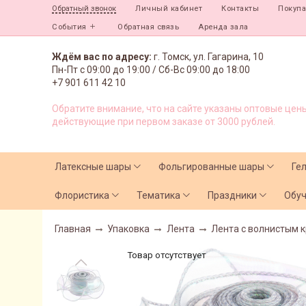
Личный кабинет
Контакты
Покуп
Обратный звонок
События
Обратная связь
Аренда зала
Ждём вас по адресу:
г. Томск, ул. Гагарина, 10
Пн-Пт с
09:00 до 19:00 /
Сб-Вс 09:00 до 18:00
+7 901 611 42 10
Обратите внимание, что на сайте указаны оптовые цены
действующие при первом заказе от 3000 рублей.
Латексные шары
Фольгированные шары
Ге
Флористика
Тематика
Праздники
Обу
Главная
Упаковка
Лента
Лента с волнистым 
Товар отсутствует