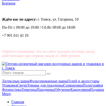
Корзина
Ждём вас по адресу:
г. Томск, ул. Гагарина, 10
Пн-Пт с
09:00 до 19:00 /
Сб-Вс 09:00 до 18:00
+7 901 611 42 10
Обратите внимание, что на сайте указаны оптовые цены,
действующие при первом заказе от 3000 рублей.
Латексные шары
Фольгированные шары
Гелий и аксессуары
Упаковка
Свечи
Товары для праздника
Сервировка
Полиграфия
Флористика
Тематика
Праздники
Обучение
Канцелярия
Подарки
Мерч
Главная