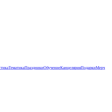
стика
Тематика
Праздники
Обучение
Канцелярия
Подарки
Мерч