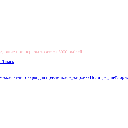
вующие при первом заказе от 3000 рублей.
ковка
Свечи
Товары для праздника
Сервировка
Полиграфия
Флори