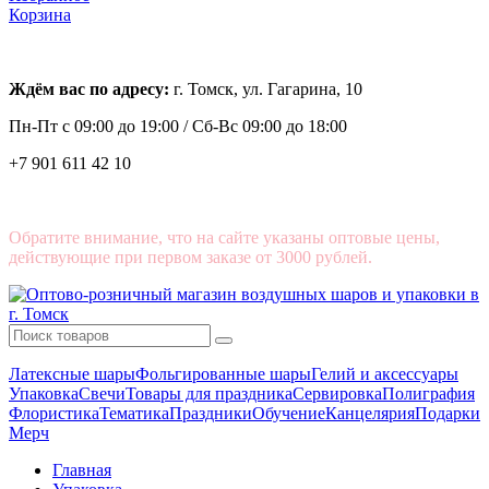
Корзина
Ждём вас по адресу:
г. Томск, ул. Гагарина, 10
Пн-Пт с
09:00 до 19:00 /
Сб-Вс 09:00 до 18:00
+7 901 611 42 10
Обратите внимание, что на сайте указаны оптовые цены,
действующие при первом заказе от 3000 рублей.
Латексные шары
Фольгированные шары
Гелий и аксессуары
Упаковка
Свечи
Товары для праздника
Сервировка
Полиграфия
Флористика
Тематика
Праздники
Обучение
Канцелярия
Подарки
Мерч
Главная