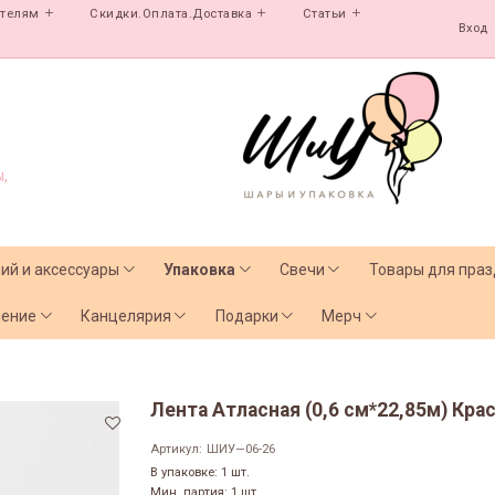
ателям
Скидки.Оплата.Доставка
Статьи
Вход
,
лий и аксессуары
Упаковка
Свечи
Товары для праз
чение
Канцелярия
Подарки
Мерч
Лента Атласная (0,6 см*22,85м) Кра
Артикул:
ШИУ—06-26
В упаковке: 1 шт.
Мин. партия: 1 шт