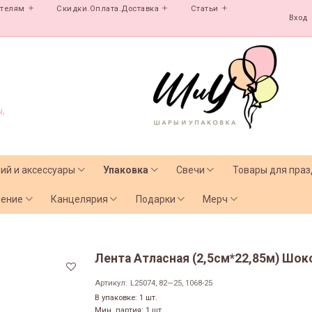
ателям
Скидки.Оплата.Доставка
Статьи
Вход
,
лий и аксессуары
Упаковка
Свечи
Товары для праз
чение
Канцелярия
Подарки
Мерч
Лента Атласная (2,5см*22,85м) Шо
Артикул:
L25074, 82—25, 1068-25
В упаковке: 1 шт.
Мин. партия: 1 шт