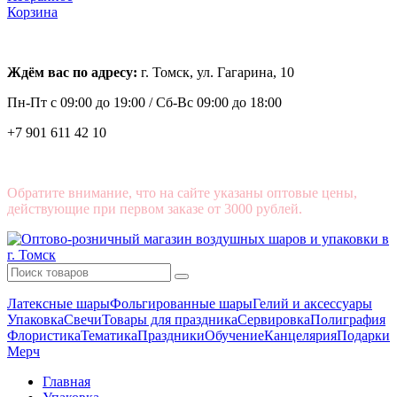
Корзина
Ждём вас по адресу:
г. Томск, ул. Гагарина, 10
Пн-Пт с
09:00 до 19:00 /
Сб-Вс 09:00 до 18:00
+7 901 611 42 10
Обратите внимание, что на сайте указаны оптовые цены,
действующие при первом заказе от 3000 рублей.
Латексные шары
Фольгированные шары
Гелий и аксессуары
Упаковка
Свечи
Товары для праздника
Сервировка
Полиграфия
Флористика
Тематика
Праздники
Обучение
Канцелярия
Подарки
Мерч
Главная