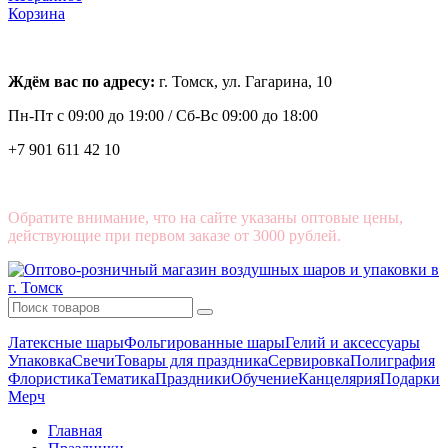
Корзина
Ждём вас по адресу:
г. Томск, ул. Гагарина, 10
Пн-Пт с
09:00 до 19:00 /
Сб-Вс 09:00 до 18:00
+7 901 611 42 10
Обратите внимание, что на сайте указаны оптовые цены,
действующие при первом заказе от 3000 рублей.
Латексные шары
Фольгированные шары
Гелий и аксессуары
Упаковка
Свечи
Товары для праздника
Сервировка
Полиграфия
Флористика
Тематика
Праздники
Обучение
Канцелярия
Подарки
Мерч
Главная