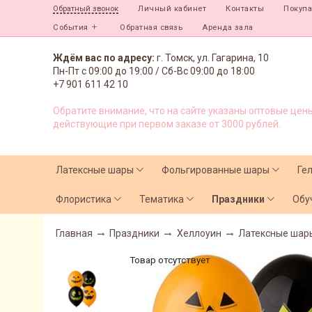
Личный кабинет
Контакты
Покуп
Обратный звонок
События
Обратная связь
Аренда зала
Ждём вас по адресу:
г. Томск, ул. Гагарина, 10
Пн-Пт с
09:00 до 19:00 /
Сб-Вс 09:00 до 18:00
+7 901 611 42 10
Обратите внимание, что на сайте указаны оптовые цены
действующие при первом заказе от 3000 рублей.
Латексные шары
Фольгированные шары
Ге
Флористика
Тематика
Праздники
Обу
Главная
Праздники
Хеллоуин
Латексные шар
Товар отсутствует