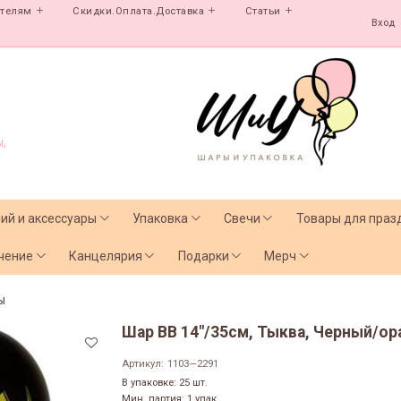
ателям
Скидки.Оплата.Доставка
Статьи
Вход
,
лий и аксессуары
Упаковка
Свечи
Товары для праз
чение
Канцелярия
Подарки
Мерч
ы
Шар BB 14"/35см, Тыква, Черный/ор
Артикул:
1103—2291
В упаковке: 25 шт.
Мин. партия: 1 упак