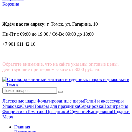
Корзина
Ждём вас по адресу:
г. Томск, ул. Гагарина, 10
Пн-Пт с
09:00 до 19:00 /
Сб-Вс 09:00 до 18:00
+7 901 611 42 10
Обратите внимание, что на сайте указаны оптовые цены,
действующие при первом заказе от 3000 рублей.
Латексные шары
Фольгированные шары
Гелий и аксессуары
Упаковка
Свечи
Товары для праздника
Сервировка
Полиграфия
Флористика
Тематика
Праздники
Обучение
Канцелярия
Подарки
Мерч
Главная