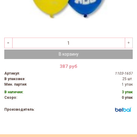
В корзину
387 руб
Артикул
:
1103-1657
В упаковке
:
25 шт.
Мин. партия
:
1 упак
В наличии:
3 упак
Скоро:
0 упак
Производитель
: