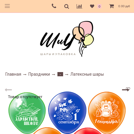
0.00 руб
0
Главная
Праздники
Латексные шары
-
Товар отсутствует