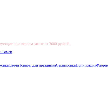
вующие при первом заказе от 3000 рублей.
ковка
Свечи
Товары для праздника
Сервировка
Полиграфия
Флори