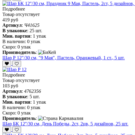
Подробнее
Товар отсутствует
419 руб
Артикул
:
Ч41625
В упаковке
:
25 шт.
Мин. партия
:
1 упак
В наличии:
0 упак
Скоро:
0 упак
Производитель
:
Шар Р 12"/30 см, "9 Мая", Пастель, Оранжевый, 1 ст., 5 шт.
Подробнее
Товар отсутствует
103 руб
Артикул
:
4762356
В упаковке
:
5 шт.
Мин. партия
:
1 упак
В наличии:
0 упак
Скоро:
0 упак
Производитель
:
Шар БК 12''/30 см, День Победы, 2ст, 2цв, 5 дизайнов, 25 шт.