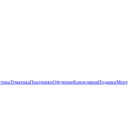
стика
Тематика
Праздники
Обучение
Канцелярия
Подарки
Мерч