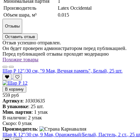
Минимальная партия
1
Производитель
Latex Occidental
Объем шара, м³
0.015
Отзывы
Оставить отзыв
Отзыв успешно отправлен.
Он будет проверен администратором перед публикацией.
Перед публикацией отзывы проходят модерацию
Похожие товары
Шар Р 12"/30 см, "9 Мая, Вечная память", Белый, 25 шт.
В корзину
559 руб
Артикул
:
10303635
В упаковке
:
25 шт.
Мин. партия
:
1 упак
В наличии:
2 упак
Скоро:
0 упак
Производитель
:
Шар К 12''/30 см, 9 Мая, Оранжевый/Белый, Пастель, 2 ст., 25 ш