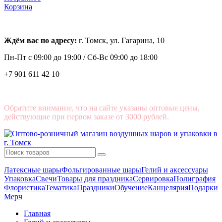
Корзина
Ждём вас по адресу:
г. Томск, ул. Гагарина, 10
Пн-Пт с
09:00 до 19:00 /
Сб-Вс 09:00 до 18:00
+7 901 611 42 10
Обратите внимание, что на сайте указаны оптовые цены,
действующие при первом заказе от 3000 рублей.
Латексные шары
Фольгированные шары
Гелий и аксессуары
Упаковка
Свечи
Товары для праздника
Сервировка
Полиграфия
Флористика
Тематика
Праздники
Обучение
Канцелярия
Подарки
Мерч
Главная