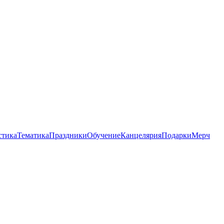
стика
Тематика
Праздники
Обучение
Канцелярия
Подарки
Мерч