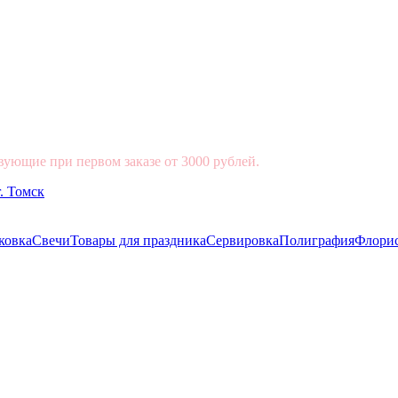
вующие при первом заказе от 3000 рублей.
ковка
Свечи
Товары для праздника
Сервировка
Полиграфия
Флори