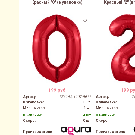
Красный "0" (в упаковке)
Красный "2" (в
199 руб
199 р
Артикул
:
756263, 1207-5011
Артикул
:
7
В упаковке
:
1 шт.
В упаковке
:
Мин. партия
:
1 шт
Мин. партия
:
В наличии:
4 шт
В наличии:
Скоро:
0 шт
Скоро:
Производитель
:
Производитель
: