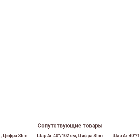
Сопутствующие товары
м, Цифра Slim
Шар Аг 40''/102 см, Цифра Slim
Шар Аг 40''/