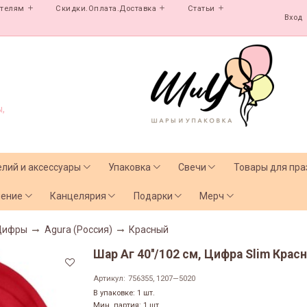
ателям
Скидки.Оплата.Доставка
Статьи
Вход
,
елий и аксессуары
Упаковка
Свечи
Товары для пра
чение
Канцелярия
Подарки
Мерч
Цифры
Agura (Россия)
Красный
Шар Аг 40''/102 см, Цифра Slim Красн
Артикул:
756355, 1207—5020
В упаковке: 1 шт.
Мин. партия: 1 шт