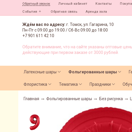
Личный кабинет
Контакты
Покуп
Обратный звонок
События
Обратная связь
Аренда зала
Ждём вас по адресу:
г. Томск, ул. Гагарина, 10
Пн-Пт с
09:00 до 19:00 /
Сб-Вс 09:00 до 18:00
+7 901 611 42 10
Обратите внимание, что на сайте указаны оптовые цены
действующие при первом заказе от 3000 рублей.
Латексные шары
Фольгированные шары
Г
Флористика
Тематика
Праздники
Обу
Главная
Фольгированные шары
Без рисунка