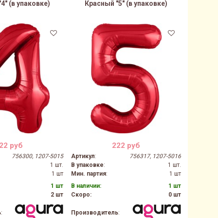
4" (в упаковке)
Красный "5" (в упаковке)
Крас
22 руб
222 руб
756300, 1207-5015
Артикул
:
756317, 1207-5016
Артикул
:
1 шт.
В упаковке
:
1 шт.
В упаков
1 шт
Мин. партия
:
1 шт
Мин. парт
1 шт
В наличии:
1 шт
В наличии
2 шт
Скоро:
0 шт
Скоро:
ь
:
Производитель
:
Производ