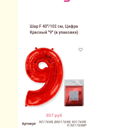
Шар F 40"/102 см, Цифра
Красный "9" (в упаковке)
307 руб
901769R, B901769R, 901769R-
Артикул
:
P, 901769RP