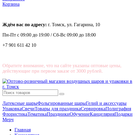
Корзина
Ждём вас по адресу:
г. Томск, ул. Гагарина, 10
Пн-Пт с
09:00 до 19:00 /
Сб-Вс 09:00 до 18:00
+7 901 611 42 10
Обратите внимание, что на сайте указаны оптовые цены,
действующие при первом заказе от 3000 рублей.
Латексные шары
Фольгированные шары
Гелий и аксессуары
Упаковка
Свечи
Товары для праздника
Сервировка
Полиграфия
Флористика
Тематика
Праздники
Обучение
Канцелярия
Подарки
Мерч
Главная