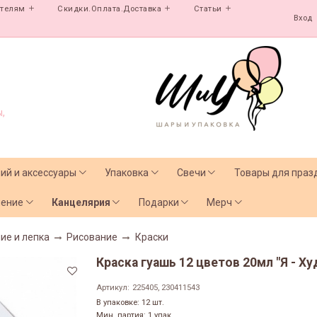
ателям
Скидки.Оплата.Доставка
Статьи
Вход
,
лий и аксессуары
Упаковка
Свечи
Товары для праз
чение
Канцелярия
Подарки
Мерч
ие и лепка
Рисование
Краски
Краска гуашь 12 цветов 20мл "Я - Х
Артикул:
225405, 230411543
В упаковке: 12 шт.
Мин. партия: 1 упак