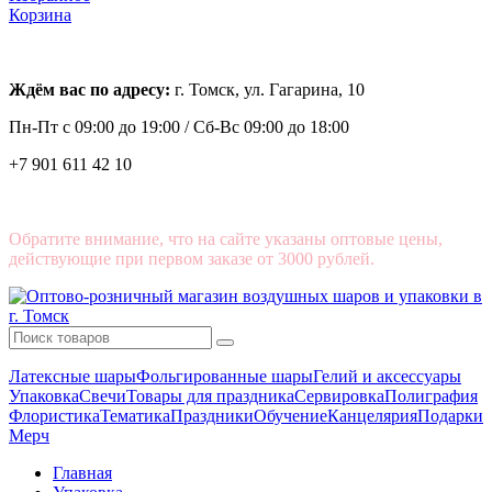
Корзина
Ждём вас по адресу:
г. Томск, ул. Гагарина, 10
Пн-Пт с
09:00 до 19:00 /
Сб-Вс 09:00 до 18:00
+7 901 611 42 10
Обратите внимание, что на сайте указаны оптовые цены,
действующие при первом заказе от 3000 рублей.
Латексные шары
Фольгированные шары
Гелий и аксессуары
Упаковка
Свечи
Товары для праздника
Сервировка
Полиграфия
Флористика
Тематика
Праздники
Обучение
Канцелярия
Подарки
Мерч
Главная