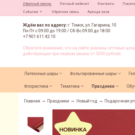
Личный кабинет
Контакты
Покуп
Обратный звонок
События
Обратная связь
Аренда зала
Ждём вас по адресу:
г. Томск, ул. Гагарина, 10
Пн-Пт с
09:00 до 19:00 /
Сб-Вс 09:00 до 18:00
+7 901 611 42 10
Обратите внимание, что на сайте указаны оптовые цены
действующие при первом заказе от 3000 рублей.
Латексные шары
Фольгированные шары
Ге
Флористика
Тематика
Праздники
Обу
Главная
Праздники
Новый год
Подарочная уп