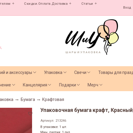
ателям
Скидки.Оплата.Доставка
Статьи
Вход
,
лий и аксессуары
Упаковка
Свечи
Товары для праз
чение
Канцелярия
Подарки
Мерч
аковка
Бумага
Крафтовая
Упаковочная бумага крафт, Красный,
Артикул:
213246
В упаковке: 1 шт.
Мин. партия: 1 рул