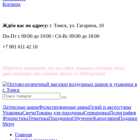
Корзина
Ждём вас по адресу:
г. Томск, ул. Гагарина, 10
Пн-Пт с
09:00 до 19:00 /
Сб-Вс 09:00 до 18:00
+7 901 611 42 10
Обратите внимание, что на сайте указаны оптовые цены,
действующие при первом заказе от 3000 рублей.
Латексные шары
Фольгированные шары
Гелий и аксессуары
Упаковка
Свечи
Товары для праздника
Сервировка
Полиграфия
Флористика
Тематика
Праздники
Обучение
Канцелярия
Подарки
Мерч
Главная