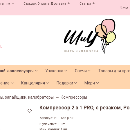
ателям
Скидки.Оплата.Доставка
Статьи
Вход
,
лий и аксессуары
Упаковка
Свечи
Товары для пра
чение
Канцелярия
Подарки
Мерч
сы, запайщики, калибраторы
Компрессоры
Компрессор 2 в 1 PRO, с резаком, Ро
Артикул:
HF—688-pink
В упаковке: 1 шт.
Мин. партия: 1 шт