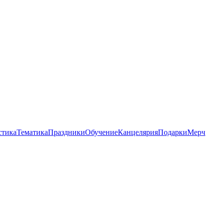
стика
Тематика
Праздники
Обучение
Канцелярия
Подарки
Мерч