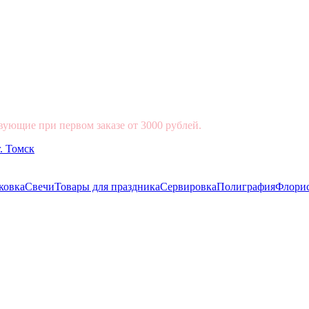
вующие при первом заказе от 3000 рублей.
ковка
Свечи
Товары для праздника
Сервировка
Полиграфия
Флори